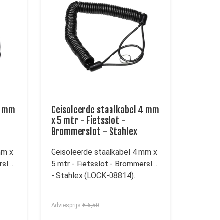
4 mm
Geisoleerde staalkabel 4 mm
x 5 mtr - Fietsslot -
Brommerslot - Stahlex
mm x
Geisoleerde staalkabel 4 mm x
rslot
5 mtr - Fietsslot - Brommerslot
- Stahlex (LOCK-08814).
Adviesprijs
€ 6,50