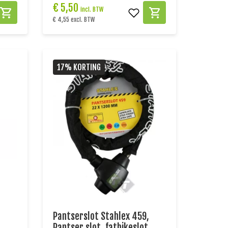
€
5,50
incl. BTW
€ 4,55 excl. BTW
17% KORTING
Pantserslot Stahlex 459,
Pantser slot, fatbikeslot,