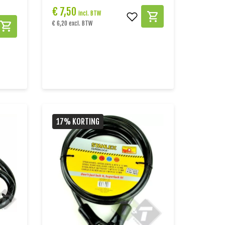
€
7,50
incl. BTW
€ 6,20 excl. BTW
17% KORTING