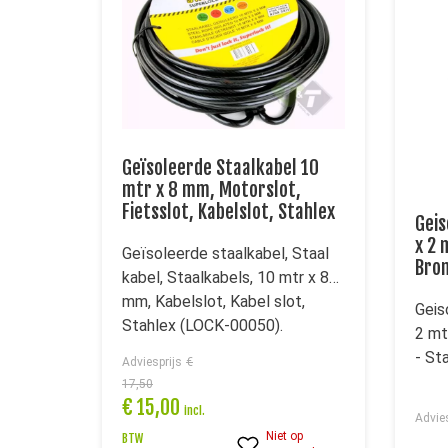
Geïsoleerde Staalkabel 10
mtr x 8 mm, Motorslot,
Fietsslot, Kabelslot, Stahlex
Geis
x 2 
Geïsoleerde staalkabel, Staal
Brom
kabel, Staalkabels, 10 mtr x 8
mm, Kabelslot, Kabel slot,
Geis
Stahlex (LOCK-00050).
2 mt
- St
Adviesprijs
€
17,50
€
15,00
incl.
Advies
Niet op
BTW