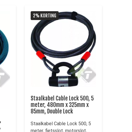
2% KORTING
Staalkabel Cable Lock 500, 5
meter, 480mm x 325mm x
85mm, Double Lock
,
Staalkabel Cable Lock 500, 5
,
meter, fietsslot, motorslot,