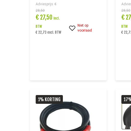
Adviesprijs
€
Advies
28,50
28,50
€
27,50
€
27
incl.
Niet op
BTW
BTW
voorraad
€ 22,73 excl. BTW
€ 22,7
1% KORTING
17%