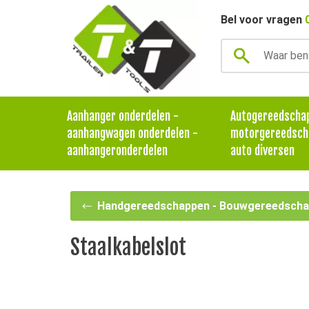
Bel voor vragen
Aanhanger onderdelen -
Autogereedscha
aanhangwagen onderdelen -
motorgereedsch
aanhangeronderdelen
auto diversen
Handgereedschappen - Bouwgereedschap
Staalkabelslot