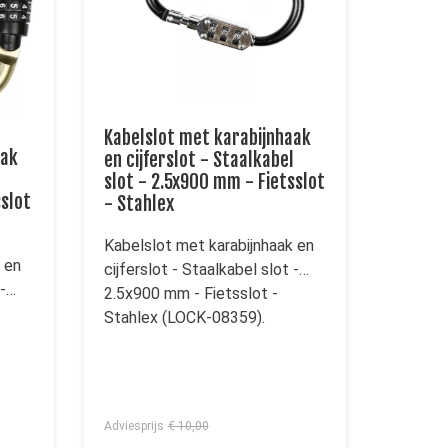
Kabelslot met karabijnhaak
aak
en cijferslot - Staalkabel
l
slot - 2.5x900 mm - Fietsslot
slot
- Stahlex
Kabelslot met karabijnhaak en
 en
cijferslot - Staalkabel slot -
-
2.5x900 mm - Fietsslot -
Stahlex (LOCK-08359).
Adviesprijs
€ 10,00