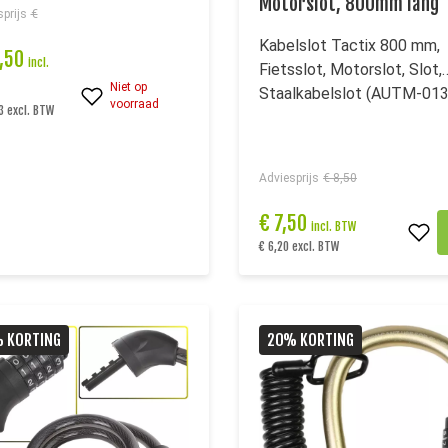
Motorslot, 800mm lang
prijs
€
Kabelslot Tactix 800 mm,
,50
incl.
Fietsslot, Motorslot, Slot,
Niet op
Staalkabelslot (AUTM-01
voorraad
3 excl. BTW
Adviesprijs
€ 8,50
€
7,50
incl. BTW
€ 6,20 excl. BTW
 KORTING
20% KORTING