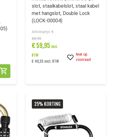
slot, staalkabelslot, staal kabel
met hangslot, Double Lock
(LOCK-00004)
305)
Adviesprijs
€
60,95
€
59,95
incl.
Niet op
BTW
voorraad
€ 49,55 excl. BTW
25% KORTING