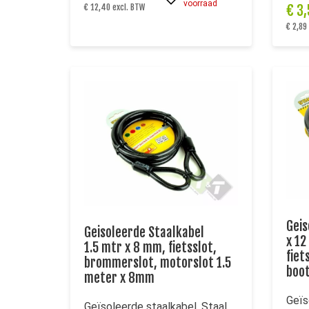
voorraad
€
3
€ 12,40 excl. BTW
€ 2,89
Geis
Geisoleerde Staalkabel
x 12
1.5 mtr x 8 mm, fietsslot,
fiet
brommerslot, motorslot 1.5
boot
meter x 8mm
Geïs
Geïsoleerde staalkabel, Staal