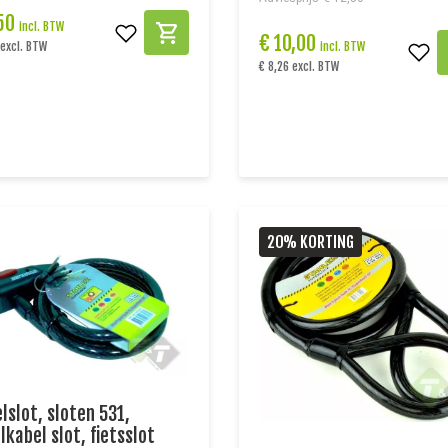
50
incl. BTW
€
10,00
incl. BTW
 excl. BTW
€ 8,26 excl. BTW
20% KORTING
lslot, sloten 531,
lkabel slot, fietsslot