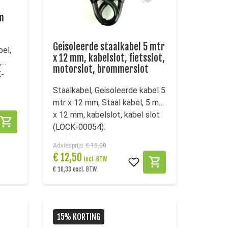
m
Geisoleerde staalkabel 5 mtr
bel,
x 12 mm, kabelslot, fietsslot,
,
motorslot, brommerslot
K-
Staalkabel, Geisoleerde kabel 5
mtr x 12 mm, Staal kabel, 5 mtr
x 12 mm, kabelslot, kabel slot
(LOCK-00054).
Adviesprijs
€ 15,00
€
12,50
incl. BTW
€ 10,33 excl. BTW
15% KORTING