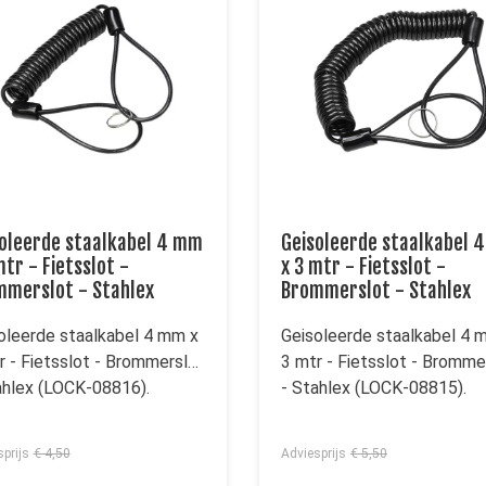
oleerde staalkabel 4 mm
Geisoleerde staalkabel 
mtr - Fietsslot -
x 3 mtr - Fietsslot -
merslot - Stahlex
Brommerslot - Stahlex
oleerde staalkabel 4 mm x
Geisoleerde staalkabel 4 
r - Fietsslot - Brommerslot
3 mtr - Fietsslot - Bromme
ahlex (LOCK-08816).
- Stahlex (LOCK-08815).
prijs
€ 4,50
Adviesprijs
€ 5,50