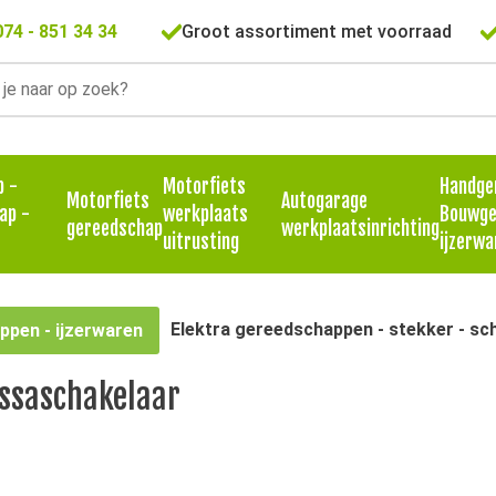
074 - 851 34 34
Groot assortiment met voorraad
p -
Motorfiets
Handge
Motorfiets
Autogarage
ap -
werkplaats
Bouwge
gereedschap
werkplaatsinrichting
uitrusting
ijzerwa
Elektra gereedschappen - stekker - sc
pen - ijzerwaren
ssaschakelaar