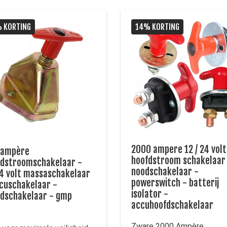
 KORTING
14% KORTING
2000 ampere 12 / 24 volt
 ampère
hoofdstroom schakelaar
fdstroomschakelaar -
noodschakelaar -
4 volt massaschakelaar
powerswitch - batterij
cuschakelaar -
isolator -
dschakelaar - gmp
accuhoofdschakelaar
Zware 2000 Ampère