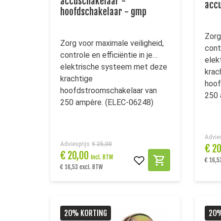
accuschakelaar -
acc
hoofdschakelaar - gmp
Zorg
Zorg voor maximale veiligheid,
contr
controle en efficiëntie in je
elek
elektrische systeem met deze
krac
krachtige
hoof
hoofdstroomschakelaar van
250 
250 ampère. (ELEC-06248)
Advies
Adviesprijs
€ 25,00
€
2
€
20,00
incl. BTW
€ 16,5
€ 16,53 excl. BTW
20% KORTING
20%