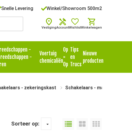
Snelle Levering
Winkel/Showroom 500m2
Vestiging
Account
Wishlist
Winkelwagen
reedschappen -
Op
Tips
Voertuig
Nieuwe
reedschappen -
=
en
chemicaliën
producten
ren
Op
Trucs
hakelaars - zekeringskast
Schakelaars - massaschakelaa
Sorteer op: