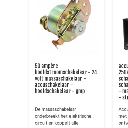
50 ampère
accu
hoofdstroomschakelaar - 24
250
volt massaschakelaar -
scha
accuschakelaar -
scha
hoofdschakelaar - gmp
- ma
- s
De massaschakelaar
Accu
onderbreekt het elektrische
met 
circuit en koppelt alle
ontw