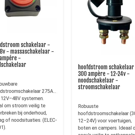
dstroom schakelaar -
8v - massaschakelaar -
 ampére -
dschakelaar
hoofdstroom schakelaar
300 ampère - 12-24v -
noodschakelaar -
ouwbare
stroomschakelaar
dstroomschakelaar 275A
 12V–48V systemen.
al om stroom veilig te
Robuuste
rbreken bij onderhoud,
hoofdstroomschakelaar (3
ag of noodsituaties. (ELEC-
12–24V) voor voertuigen,
1).
boten en campers. Ideaal 