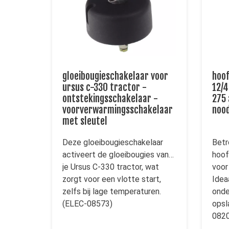
gloeibougieschakelaar voor
hoof
ursus c-330 tractor -
12/4
ontstekingsschakelaar -
275
voorverwarmingsschakelaar
noo
met sleutel
Deze gloeibougieschakelaar
Betr
activeert de gloeibougies van
hoof
je Ursus C-330 tractor, wat
voor
zorgt voor een vlotte start,
Idea
zelfs bij lage temperaturen.
onde
(ELEC-08573)
opsl
0820