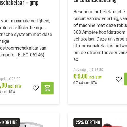
circuituitschakeling
uschakelaar - gmp
Bescherm het elektrische
circuit van uw voertuig, vaa
 voor maximale veiligheid,
of machine met deze robu
ole en efficiëntie in je
300 Ampère hoofdstroom
trische systeem met deze
schakelaar. Deze universel
htige
stroomschakelaar is ontw
dstroomschakelaar van
om de stroomtoevoer vana
ampère. (ELEC-06246)
ac
Adviesprijs
€ 13,50
€
9,00
incl. BTW
prijs
€ 25,00
€ 7,44 excl. BTW
0,00
incl. BTW
3 excl. BTW
 KORTING
25% KORTING