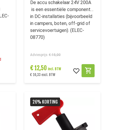
De accu schakelaar 24V 200A
j
is een essentiële component
ELEC-
in DC-installaties (bijvoorbeeld
in campers, boten, off-grid of
servicevoertuigen). (ELEC-
08770)
Adviesprijs
€ 15,00
d
€
12,50
incl. BTW
€ 10,33 excl. BTW
26% KORTING