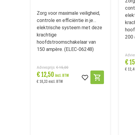
Zorg
contr
Zorg voor maximale veiligheid,
elek
controle en efficiëntie in je
krac
elektrische systeem met deze
hoof
krachtige
200 
hoofdstroomschakelaar van
150 ampère. (ELEC-06248)
Advies
€
1
Adviesprijs
€ 15,00
€ 12,4
€
12,50
incl. BTW
€ 10,33 excl. BTW