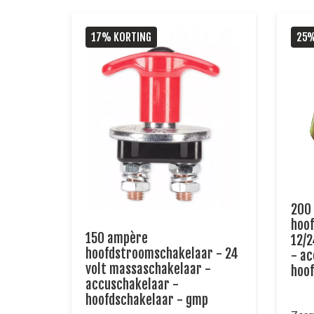
17% KORTING
25%
200
hoo
150 ampère
12/2
hoofdstroomschakelaar - 24
- ac
volt massaschakelaar -
hoof
accuschakelaar -
hoofdschakelaar - gmp