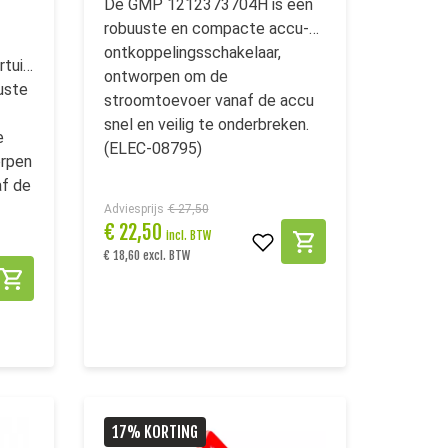
De GMP 1212373704H is een
robuuste en compacte accu-
ontkoppelingsschakelaar,
rtuig
ontworpen om de
uste
stroomtoevoer vanaf de accu
snel en veilig te onderbreken.
e
(ELEC-08795)
orpen
f de
Adviesprijs
€ 27,50
€
22,50
incl. BTW
€ 18,60 excl. BTW
17% KORTING