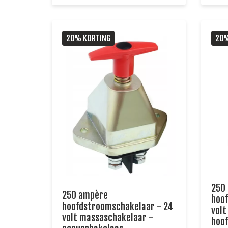
20% KORTING
20%
250
250 ampère
hoo
hoofdstroomschakelaar - 24
volt
volt massaschakelaar -
hoof