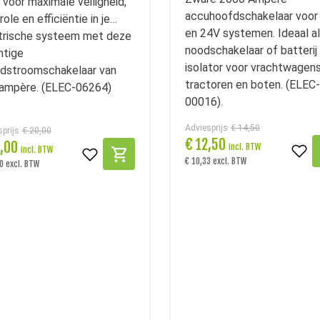
 voor maximale veiligheid,
accuhoofdschakelaar voor
ole en efficiëntie in je
en 24V systemen. Ideaal a
trische systeem met deze
noodschakelaar of batterij
htige
isolator voor vrachtwagens
dstroomschakelaar van
tractoren en boten. (ELEC-
ampère. (ELEC-06264)
00016).
Adviesprijs
€ 14,50
prijs
€ 20,00
€
12,50
5,00
incl. BTW
incl. BTW
€ 10,33 excl. BTW
0 excl. BTW