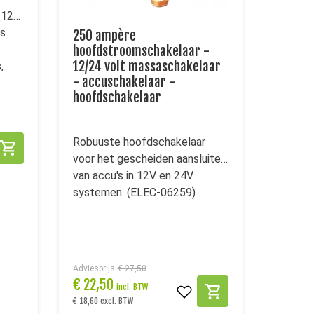
 12V
ls
250 ampère
hoofdstroomschakelaar -
12/24 volt massaschakelaar
,
- accuschakelaar -
hoofdschakelaar
Robuuste hoofdschakelaar
voor het gescheiden aansluiten
van accu's in 12V en 24V
systemen. (ELEC-06259)
Adviesprijs
€ 27,50
€
22,50
incl. BTW
€ 18,60 excl. BTW