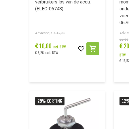
verbruikers los van de accu.
mont
(ELEC-06748)
onde
voer
0676
Adviesprijs
€ 12,50
Advies
25,00
€
10,00
€
2
incl. BTW
€ 8,26 excl. BTW
BTW
€ 16,5
29% KORTING
12%