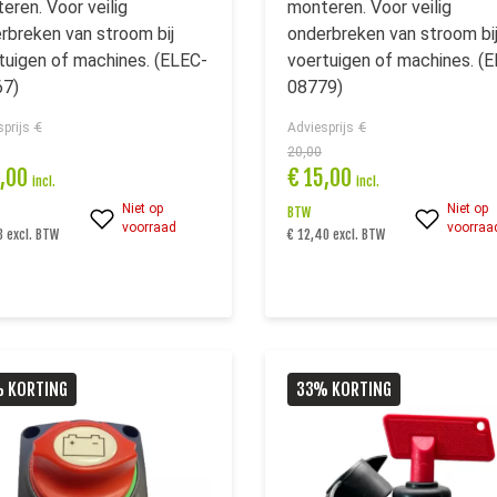
eren. Voor veilig
monteren. Voor veilig
rbreken van stroom bij
onderbreken van stroom bi
tuigen of machines. (ELEC-
voertuigen of machines. (
7)
08779)
prijs
€
Adviesprijs
€
20,00
0,00
€
15,00
incl.
incl.
Niet op
Niet op
BTW
voorraad
voorraa
3 excl. BTW
€ 12,40 excl. BTW
 KORTING
33% KORTING