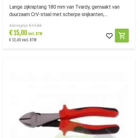
Lange zijkniptang 180 mm van Tvardy, gemaakt van
duurzaam CrV-staal met scherpe snijkanten,
ergonomische handgrepen en PTFE-coating voor
Adviesprijs
€ 17,50
precisie en langdurig gebruik. (GERE-09503)
€
15,00
incl. BTW
€ 12,40 excl. BTW